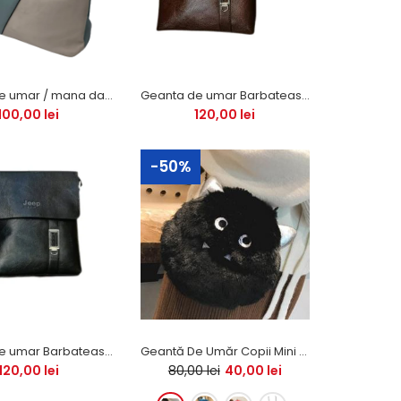
Geanta de umar / mana dama ,,Sonia'' Bleu
Geanta de umar Barbateasca ,, Jeep Buluo Jeep''
100,00 lei
120,00 lei
-50%
Geanta de umar Barbateasca Jeep
Geantă De Umăr Copii Mini Monstruleț
120,00 lei
80,00 lei
40,00 lei