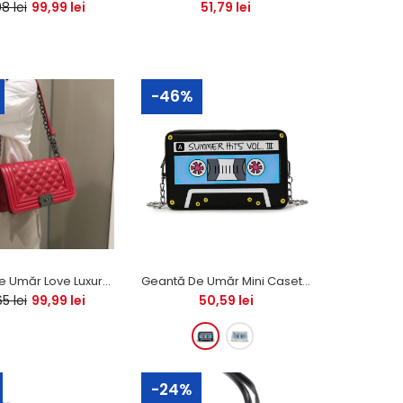
Geanta Cosmetică Geometrică Fosforescentă
8 lei
99,99 lei
51,79 lei
PREMIUM este perfectă pentru călătorii. Mărimea
sa compactă asigură o depozitare optimă a
produselor...
-46%
Geantă cosmetică modele amuzante și retro.
Este multifuncțională: o poți folosi ca un portfard,
ca penar sau o...
Geantă De Umăr Love Luxury (2020) - Roșu
Geantă De Umăr Mini Casetă Retro PU
5 lei
99,99 lei
50,59 lei
-24%