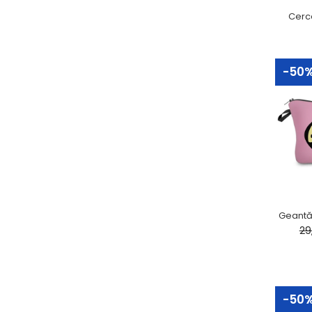
Cerce
-50
-3
Geantă
29
-50