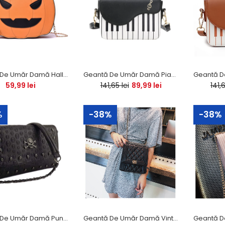
Geantă De Umăr Damă Halloween Dovleac PU
Geantă De Umăr Damă Pian PU
3%
59,99 lei
141,65 lei
89,99 lei
141,6
Geantă Cosmetică
Galaxie PREMIUM
%
-38%
-38%
Stoc 0
0%
Geantă De Umăr Damă Punk Skeleton PU
Geantă De Umăr Damă Vintage Luxury PU
Geantă Cosmetică