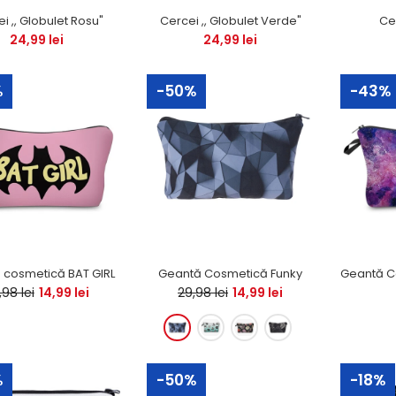
i ,, Globulet Rosu"
Cercei ,, Globulet Verde"
Cer
Borsetă multicoloră
24,99 lei
24,99 lei
unicorni & gogoși
Stoc 0
%
-50%
-43%
8%
Borsete diverse motive 3D
 cosmetică BAT GIRL
Geantă Cosmetică Funky
Stoc 0
,98 lei
14,99 lei
29,98 lei
14,99 lei
%
-50%
-18%