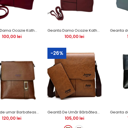
Geanta Dama Ocazie Katherine (Rosu)
Geanta Dama Ocazie Katherine (Roz)
Cercei ,,Bradut''
100,00 lei
100,00 lei
24,99 lei
-26%
Cercei ,,Om de zapada''
24,99 lei
Geanta de umar Barbateasca ,, Jeep Buluo''
Geantă De Umăr Bărbătească Business "JEEP BULUO" PU + Portofel CADOU!
120,00 lei
105,00 lei