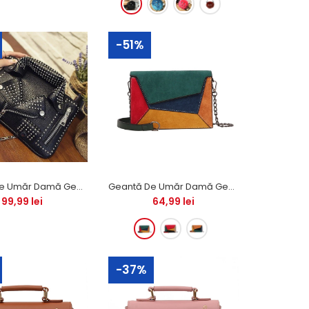
-51%
Dacă îți plac benzile desenate cu super eroi, cu
siguranță vei aprecia gentuța cosmetică "Bat Girl"
! O poți...
Geantă De Umăr Damă Geacă Motociclist PU
Geantă De Umăr Damă Geometrie Multicoloră PU
99,99 lei
64,99 lei
-37%
Geantă cosmetică modele funky și amuzante.
Este multifuncțională: o poți folosi ca un portfard,