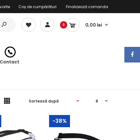
vorite
Coș de cumpărături
Finalizează comanda
0,00 lei
0
Contact
-38%
Borseta Holografică este concepută special