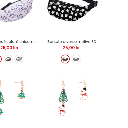
pentru ca tu să nu mai fi nevoit(ă) să îți transporți
lucrurile în mână...
Borsetă multicoloră unicorni & gogoși
Borsete diverse motive 3D
25,00 lei
25,00 lei
Borsetă Geometrică Fosforescentă PREMIUM
(Unisex), este o borseta realizata dintr-un
material foarte rezistent , holografic care va ofera
comfort...