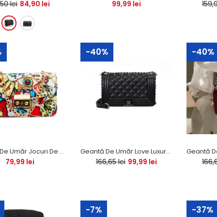
,50 lei
84,90 lei
Geometrică
99,99 lei
159,9
Fosforescentă PREMIUM
30,00 lei
60,00 lei
%
-40%
-40%
0%
Geantă Cosmetică Texte
Amuzante
14,99 lei
29,98 lei
Geantă De Umăr Jocuri De Noroc Cazino Multicoloră PU
Geantă De Umăr Love Luxury (2020) - Negru
79,99 lei
166,65 lei
99,99 lei
166,6
-7%
-37%