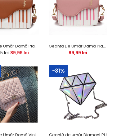
ca penar sau o...
Geantă De Umăr Damă Pian PU (Cappucino)
Geantă De Umăr Damă Pian PU (Roz)
5 lei
89,99 lei
89,99 lei
Geanta Cosmetică Galaxie PREMIUM este ideală
-31%
pentru călătorii. Mărimea sa compactă asigură o
depozitare optimă a produselor de...
Geantă De Umăr Damă Vintage Luxury PU
Geantă de umăr Diamant PU