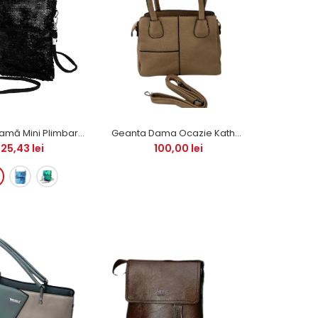
Geantă Damă Mini Plimbare Sclipici
Geanta Dama Ocazie Katherine (Bej)
25,43 lei
100,00 lei