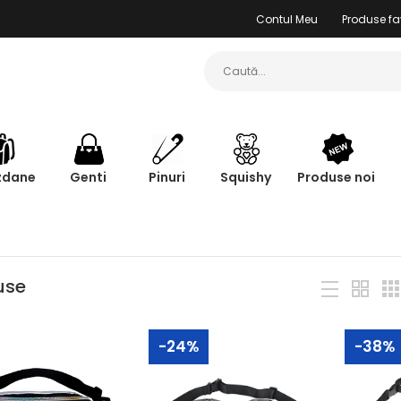
Contul Meu
Produse fa
zdane
Genti
Pinuri
Squishy
Produse noi
use
-24%
-38%
Borsetă Damă Holografică