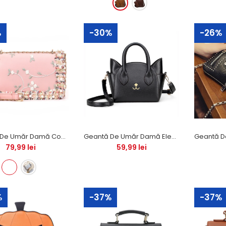
%
-30%
-26%
0%
Geantă cosmetică BAT
GIRL
14,99 lei
29,98 lei
Geantă De Umăr Damă Cocktail Petrecere Model Flori Și Dantelă
Geantă De Umăr Damă Elegant Kitty
79,99 lei
59,99 lei
0%
%
-37%
-37%
Geantă Cosmetică Funky
14,99 lei
29,98 lei