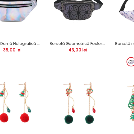
PU
Stoc 0
Borsetă Damă Holografică PU
Borsetă Geometrică Fosforescentă PREMIUM (Unisex)
35,00 lei
45,00 lei
4%
Borsetă Geometrică
Fosforescentă PREMIUM
(Unisex)
Stoc 0
8%