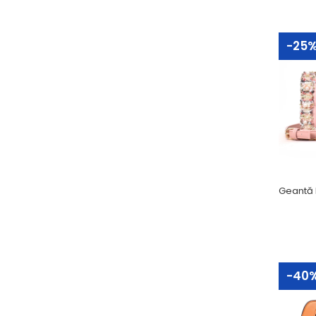
-25
-5
-5
-40