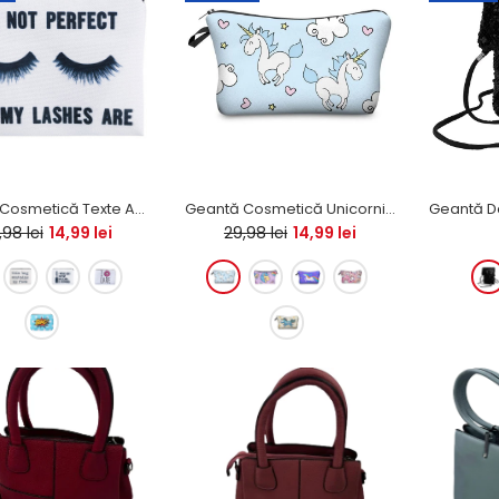
Cercei ,, Globulet Rosu"
24,99 lei
Geantă Cosmetică Texte Amuzante
Geantă Cosmetică Unicorni Veseli
,98 lei
14,99 lei
29,98 lei
14,99 lei
Cercei ,, Globulet Verde"
24,99 lei