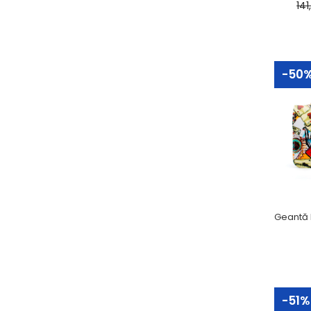
141
-50
-5
-51%