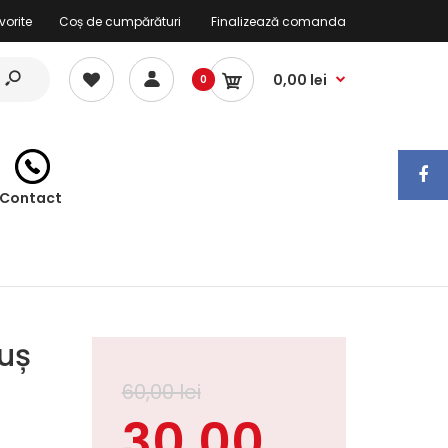
vorite
Coș de cumpărături
Finalizează comanda
0,00 lei
0
Contact
uș
60,00 lei
30,00