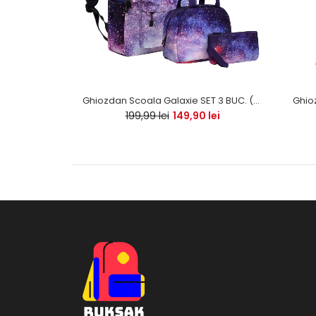
oon
Ghiozdan Scoala Galaxie SET 3 BUC. (ghiozdan, geantuta, penar) - PREMIUM
Ghio
 lei
199,99 lei
149,90 lei