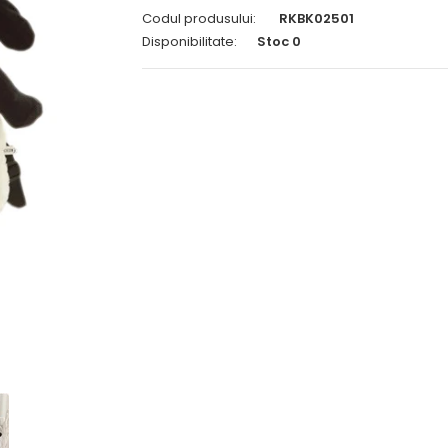
Codul produsului:
RKBK02501
Disponibilitate:
Stoc 0