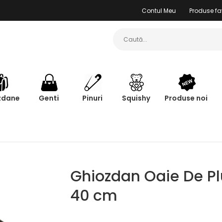
Contul Meu
Produse fa
zdane
Genti
Pinuri
Squishy
Produse noi
Ghiozdan Oaie De Pl
40 cm