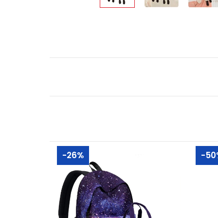
-26%
-50