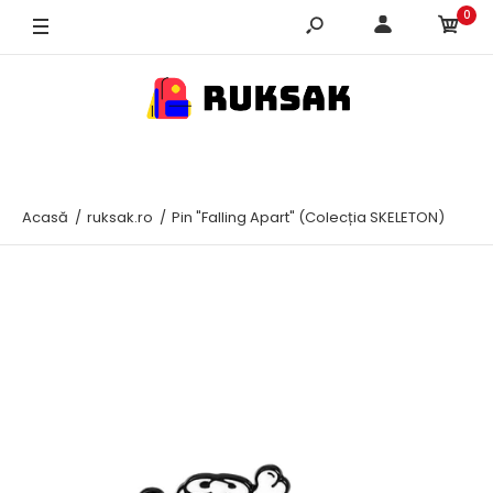
0
CUMPĂRĂ ACUM! STOC LIMITAT!
Acasă
ruksak.ro
Pin "Falling Apart" (Colecția SKELETON)