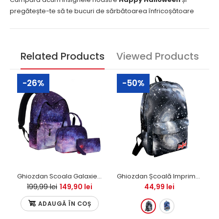
pregătește-te să te bucuri de sărbătoarea înfricoșătoare
Related Products
Viewed Products
-26%
-50%
Ghiozdan Scoala Galaxie SET 3 BUC. (ghiozdan, geantuta, penar) - PREMIUM
Ghiozdan Școală Imprimeu Galaxie
199,99 lei
149,90 lei
44,99 lei
ADAUGĂ ÎN COȘ