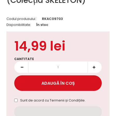
(Colecția SKELETON)
Codul produsului:
RKAC09703
Disponibilitate:
În stoc
14,99 lei
CANTITATE
Sunt de acord cu
Termenii și Condițiile
.