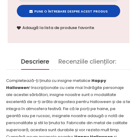
PUNE O ÎNTREBARE DESPRE ACEST PRODUS
Adaugă la lista de produse favorite
Descriere
Recenziile clienților:
Completează-ți ținuta cu insigne metalice
Happy
Halloween
! Inscripționate cu cele mai îndrăgite personaje
ale acestei sărbători, insigne noastre sunt o modalitate
excelentă de a-ți arăta dragostea pentru Halloween și de a te
integra în atmosfera festivă. Fie că le porți pe haine, pe
geantă sau pe rucsac, insignele noastre adaugă o notă de
personalitate și stil la ținuta ta. Fabricate din metal de calitate
superioară, acestea sunt durabile și vor rezista mult timp.
Cumpără acum insignele noastre
Happy Halloween
și