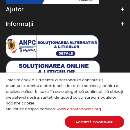
Ajutor
Informații
Folosim cookie-uri pentru a personaliza conținutul și
anunțurile, pentru a oferi funcții de rețele sociale și pentru a
Join our Newsletter
analiza traficul. În cazul în care alegeți să continuați să utilizați
website-ul nostru, sunteți de acord cu utilizarea modulelor
noastre cookie.
ABONEAZĂ-
Mai multe despre cookies:
www.aboutcookies.org
TE!
Copyright © 2019, Turiac. All Rights Reserved.
ACCEPTĂ COOKIE-URI