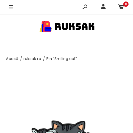
0
Acasă
ruksak.ro
Pin "Smiling cat"